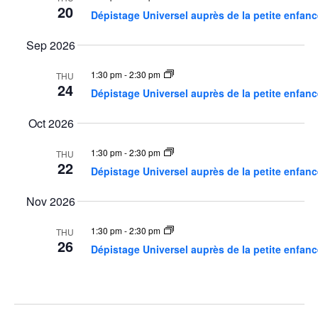
e
h
e
20
V
r
Dépistage Universel auprès de la petite enfanc
a
i
c
y
r
c
e
t
Sep 2026
h
w
d
a
s
1:30 pm
-
2:30 pm
n
THU
a
24
d
N
Dépistage Universel auprès de la petite enfanc
t
V
a
i
e
e
Oct 2026
v
w
.
i
s
1:30 pm
-
2:30 pm
THU
N
g
22
a
Dépistage Universel auprès de la petite enfanc
a
v
t
i
Nov 2026
g
i
a
o
t
1:30 pm
-
2:30 pm
THU
i
n
26
o
Dépistage Universel auprès de la petite enfanc
n