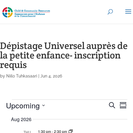
Dépistage Universel auprès de
la petite enfance- inscription
requis
by
Niilo Tuhkasaari
|
Jun 4, 2026
Events
E
Upcoming
E
S
v
S
v
e
e
u
S
e
n
a
Aug 2026
m
e
t
n
r
s
m
l
c
t
S
1:30 pm
-
2:30 pm
THU
a