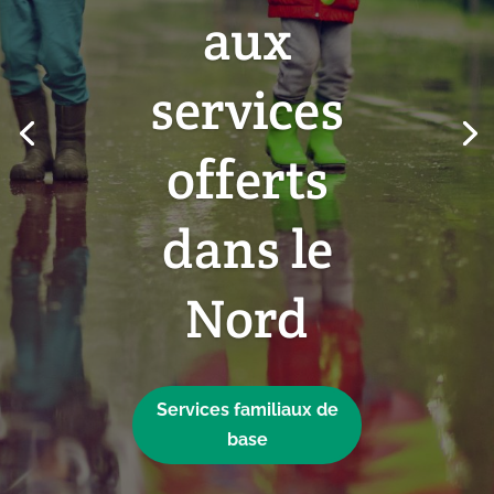
aux
services
offerts
dans le
Nord
Services familiaux de
base