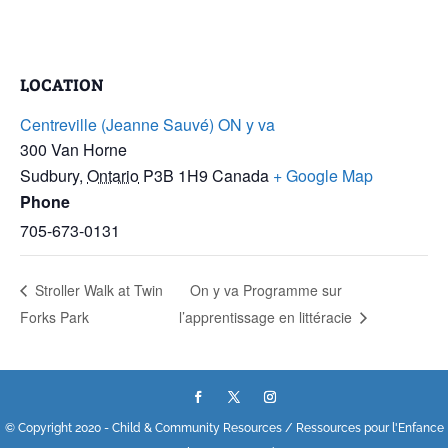
LOCATION
Centreville (Jeanne Sauvé) ON y va
300 Van Horne
Sudbury
,
Ontario
P3B 1H9
Canada
+ Google Map
Phone
705-673-0131
Stroller Walk at Twin
On y va Programme sur
Forks Park
l’apprentissage en littéracie
© Copyright 2020 - Child & Community Resources / Ressources pour l'Enfance