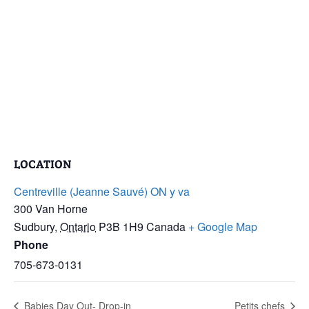
LOCATION
Centreville (Jeanne Sauvé) ON y va
300 Van Horne
Sudbury
,
Ontario
P3B 1H9
Canada
+ Google Map
Phone
705-673-0131
Babies Day Out- Drop-in
Petits chefs