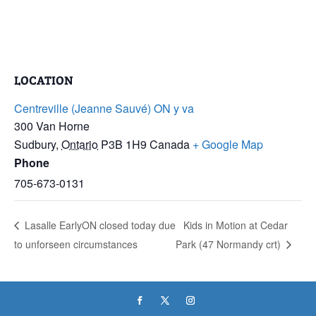
LOCATION
Centreville (Jeanne Sauvé) ON y va
300 Van Horne
Sudbury
,
Ontario
P3B 1H9
Canada
+ Google Map
Phone
705-673-0131
Lasalle EarlyON closed today due
Kids in Motion at Cedar
to unforseen circumstances
Park (47 Normandy crt)