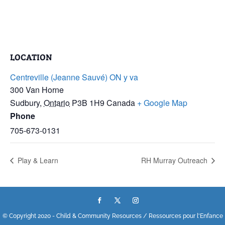
LOCATION
Centreville (Jeanne Sauvé) ON y va
300 Van Horne
Sudbury
,
Ontario
P3B 1H9
Canada
+ Google Map
Phone
705-673-0131
Play & Learn
RH Murray Outreach
© Copyright 2020 - Child & Community Resources / Ressources pour l'Enfance