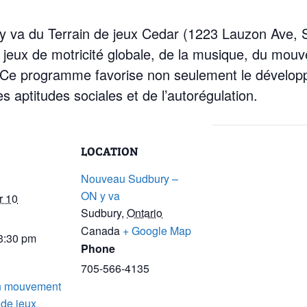
y va du Terrain de jeux Cedar (1223 Lauzon Ave, 
s jeux de motricité globale, de la musique, du mouv
 Ce programme favorise non seulement le développe
 aptitudes sociales et de l’autorégulation.
LOCATION
Nouveau Sudbury –
ON y va
r 10
Sudbury
,
Ontario
Canada
+ Google Map
 3:30 pm
Phone
705-566-4135
n mouvement
 de jeux