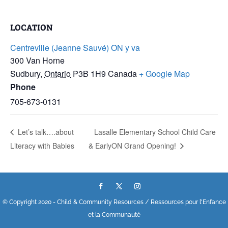
LOCATION
Centreville (Jeanne Sauvé) ON y va
300 Van Horne
Sudbury
,
Ontario
P3B 1H9
Canada
+ Google Map
Phone
705-673-0131
Let’s talk….about
Lasalle Elementary School Child Care
Literacy with Babies
& EarlyON Grand Opening!
© Copyright 2020 - Child & Community Resources / Ressources pour l'Enfance
et la Communauté