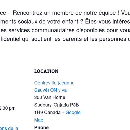
ance – Rencontrez un membre de notre équipe ! Vou
ents sociaux de votre enfant ? Êtes-vous intéress
les services communautaires disponibles pour vou
nfidentiel qui soutient les parents et les personnes
LOCATION
Centreville (Jeanne
Sauvé) ON y va
300 Van Horne
Sudbury
,
Ontario
P3B
 2:30 pm
1H9
Canada
+ Google
Map
Phone
ons de la