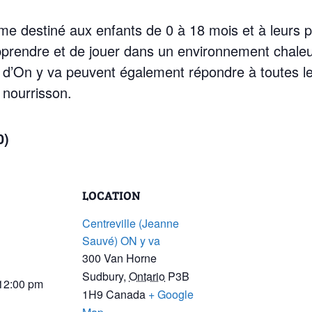
e destiné aux enfants de 0 à 18 mois et à leurs
apprendre et de jouer dans un environnement chale
s d’On y va peuvent également répondre à toutes l
 nourrisson.
0)
LOCATION
Centreville (Jeanne
Sauvé) ON y va
300 Van Horne
Sudbury
,
Ontario
P3B
 12:00 pm
1H9
Canada
+ Google