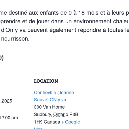
e destiné aux enfants de 0 à 18 mois et à leurs
apprendre et de jouer dans un environnement chale
s d’On y va peuvent également répondre à toutes l
 nourrisson.
0)
LOCATION
Centreville (Jeanne
Sauvé) ON y va
, 2025
300 Van Horne
Sudbury
,
Ontario
P3B
 12:00 pm
1H9
Canada
+ Google